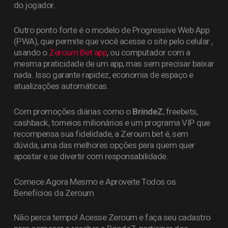
do jogador.
Outro ponto forte é o modelo de Progressive Web App
(PWA), que permite que você acesse o site pelo celular ,
usando o
Zeroum Bet app
, ou computador com a
mesma praticidade de um app, mas sem precisar baixar
nada. Isso garante rapidez, economia de espaço e
atualizações automáticas.
Com promoções diárias como o
BrindeZ
, freebets,
cashback, torneios milionários e um programa VIP que
recompensa sua fidelidade, a Zeroum.bet é, sem
dúvida, uma das melhores opções para quem quer
apostar e se divertir com responsabilidade.
Comece Agora Mesmo e Aproveite Todos os
Benefícios da Zeroum
Não perca tempo! Acesse Zeroum e faça seu cadastro