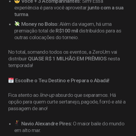
Você + 3 Acompanhantes:
Sim! Essa
experiência é para você aproveitar
junto com a sua
turma
.
Money no Bolso:
Além da viagem, há uma
premiação total de
R$100 mil
distribuídos para as
outras colocações do torneio.
No total, somando todos os eventos, a ZeroUm vai
distribuir
QUASE R$ 1 MILHÃO EM PRÊMIOS
nesta
temporada!
Escolhe o Teu Destino e Prepara o Abadá!
Fica atento ao
line-up
absurdo que separamos. Há
opção para quem curte sertanejo, pagode, forró e até a
passagem de ano!
Navio Alexandre Pires:
O maior baile do mundo
em alto mar.