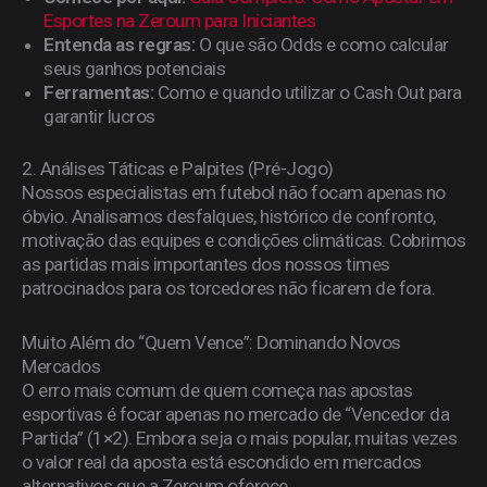
Esportes na Zeroum para Iniciantes
Entenda as regras:
O que são Odds e como calcular
seus ganhos potenciais
Ferramentas:
Como e quando utilizar o Cash Out para
garantir lucros
2. Análises Táticas e Palpites (Pré-Jogo)
Nossos especialistas em futebol não focam apenas no
óbvio. Analisamos desfalques, histórico de confronto,
motivação das equipes e condições climáticas. Cobrimos
as partidas mais importantes dos nossos times
patrocinados para os torcedores não ficarem de fora.
Muito Além do “Quem Vence”: Dominando Novos
Mercados
O erro mais comum de quem começa nas apostas
esportivas é focar apenas no mercado de “Vencedor da
Partida” (1×2). Embora seja o mais popular, muitas vezes
o valor real da aposta está escondido em mercados
alternativos que a Zeroum oferece.