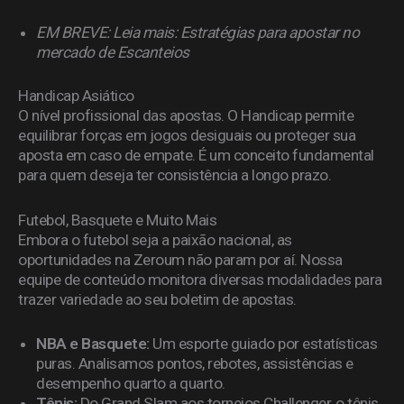
EM BREVE: Leia mais: Estratégias para apostar no
mercado de Escanteios
Handicap Asiático
O nível profissional das apostas. O Handicap permite
equilibrar forças em jogos desiguais ou proteger sua
aposta em caso de empate. É um conceito fundamental
para quem deseja ter consistência a longo prazo.
Futebol, Basquete e Muito Mais
Embora o futebol seja a paixão nacional, as
oportunidades na Zeroum não param por aí. Nossa
equipe de conteúdo monitora diversas modalidades para
trazer variedade ao seu boletim de apostas.
NBA e Basquete:
Um esporte guiado por estatísticas
puras. Analisamos pontos, rebotes, assistências e
desempenho quarto a quarto.
Tênis:
Do Grand Slam aos torneios Challenger, o tênis