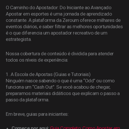
O Caminho do Apostador: Do Iniciante ao Avançado
Apostar em esportes é uma jornada de aprendizado
constante. A plataforma da Zeroum oferece milhares de
eventos diários, e saber filtrar as melhores oportunidades
é o que diferencia um apostador recreativo de um
estrategista.
Nossa cobertura de conteúdo é dividida para atender
todos os níveis de experiência:
1. A Escola de Apostas (Guias e Tutoriais)
Ninguém nasce sabendo o que é uma “Odd” ou como
funciona um “Cash Out”. Se você acabou de chegar,
preparamos materiais didáticos que explicam o passo a
passo da plataforma.
Em breve, guias para iniciantes:
Comece por aqui:
Guia Completo: Como Apostar em