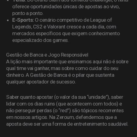
oferece oportunidades únicas de apostas ao vivo,
ponto a ponto.
E-Sports:
O cenário competitivo de League of
Legends, CS2 e Valorant cresce a cada dia, com
mercados específicos que exigem conhecimento
especializado dos games.
Gestão de Banca e Jogo Responsável
A lição mais importante que ensinamos aqui não é sobre
qual time vai ganhar, mas sobre como cuidar do seu
dinheiro. A Gestão de Banca é o pilar que sustenta
qualquer apostador de sucesso.
Saber quanto apostar (o valor da sua “unidade”), saber
lidar com os dias ruins (que acontecem com todos) e
não perseguir perdas (o “red”) são tópicos recorrentes
em nossos artigos. Na Zeroum, defendemos que a
aposta deve ser uma forma de entretenimento saudável.