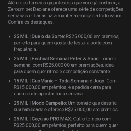
Além dos torneios gigantescos que você já conhece, a
Zeroum bet Deolane oferece uma série de competições
semanais e diárias para manter a emoção a todo vapor.
Confira os destaques:
25 MIL | Duelo da Sorte:
R$25.000,00 em prêmios,
perfeito para quem gosta de testar a sorte com
frequência.
25 MIL | Festival Semanal Peter & Sons:
Torneio
semanal com R$25.000,00 em premiações, ideal
para quem quer ritmo e competição constante.
15 MIL | CupMania – Toda Semana é Jogo:
Com
R$15.000,00 em prêmios, é a pedida certa para
quem curte apostar toda semana.
25 MIL | Modo Campeão:
Um torneio que desafia
sua habilidade e oferece R$25.000,00 em prêmios.
25 MIL | Caça ao PRO MAX:
Outro torneio com
R$25.000,00 em prêmios, perfeito para quem quer