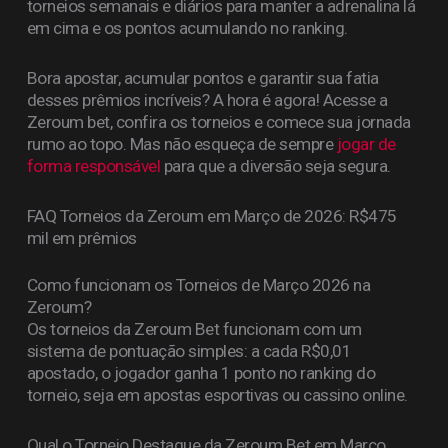
torneios semanais e diários para manter a adrenalina lá
em cima e os pontos acumulando no ranking.
Bora apostar, acumular pontos e garantir sua fatia
desses prêmios incríveis? A hora é agora! Acesse a
Zeroum bet, confira os torneios e comece sua jornada
rumo ao topo. Mas não esqueça de sempre
jogar de
forma responsável
para que a diversão seja segura.
FAQ Torneios da Zeroum em Março de 2026: R$475
mil em prêmios
Como funcionam os Torneios de Março 2026 na
Zeroum?
Os torneios da Zeroum Bet funcionam com um
sistema de pontuação simples: a cada R$0,01
apostado, o jogador ganha 1 ponto no ranking do
torneio, seja em apostas esportivas ou cassino online.
Qual o Torneio Destaque da Zeroum Bet em Março