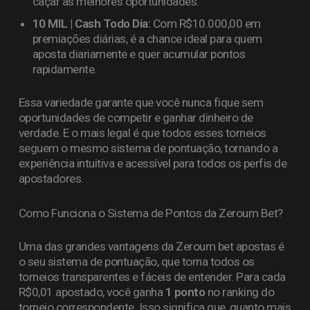
caçar as melhores oportunidades.
10 MIL | Cash Todo Dia:
Com R$10.000,00 em
premiações diárias, é a chance ideal para quem
aposta diariamente e quer acumular pontos
rapidamente.
Essa variedade garante que você nunca fique sem
oportunidades de competir e ganhar dinheiro de
verdade. E o mais legal é que todos esses torneios
seguem o mesmo sistema de pontuação, tornando a
experiência intuitiva e acessível para todos os perfis de
apostadores.
Como Funciona o Sistema de Pontos da Zeroum Bet?
Uma das grandes vantagens da Zeroum bet apostas é
o seu sistema de pontuação, que torna todos os
torneios transparentes e fáceis de entender. Para cada
R$0,01 apostado, você ganha
1 ponto
no ranking do
torneio correspondente. Isso significa que, quanto mais