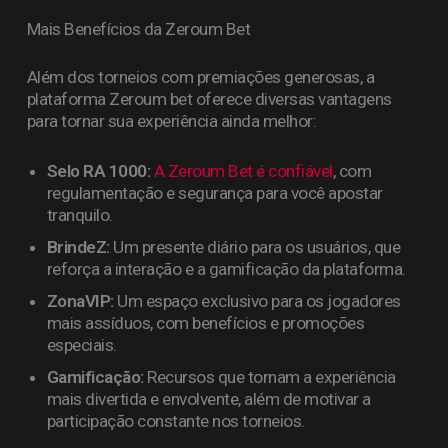
Mais Benefícios da Zeroum Bet
Além dos torneios com premiações generosas, a
plataforma Zeroum bet oferece diversas vantagens
para tornar sua experiência ainda melhor:
Selo RA 1000:
A Zeroum Bet é confiável
, com
regulamentação e segurança para você apostar
tranquilo.
BrindeZ:
Um presente diário para os usuários, que
reforça a interação e a gamificação da plataforma.
ZonaVIP:
Um espaço exclusivo para os jogadores
mais assíduos, com benefícios e promoções
especiais.
Gamificação:
Recursos que tornam a experiência
mais divertida e envolvente, além de motivar a
participação constante nos torneios.