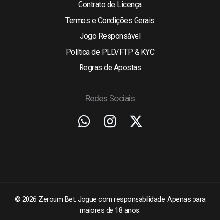
Contrato de Licença
Termos e Condições Gerais
Jogo Responsável
Política de PLD/FTP & KYC
Regras de Apostas
Redes Sociais
© 2026 Zeroum Bet. Jogue com responsabilidade. Apenas para
maiores de 18 anos.