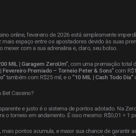
sino online, fevereiro de 2026 está simplesmente imperd
z mais espaço entre os apostadores devido às suas pre
o mexer com a sua adrenalina e, claro, seu bolso.
“200 MIL | Garagem ZeroUm”
, com uma premiação total 
| Fevereiro Premiado – Torneio Peter & Sons”
com R$1
o”
também com R$25 mil, e o
“10 MIL | Cash Todo Dia”
c
 Bet Cassino?
sparente e justo é o sistema de pontos adotado. Na Ze
a o torneio em andamento. É isso mesmo: R$0,01 = 1 po
r, mais pontos acumula, e maior sua chance de garantir a