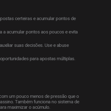
postas certeiras e acumular pontos de
da a acumular pontos aos poucos e evita
uxiliar suas decisões. Use e abuse
portunidades para apostas múltiplas.
s com um pouco menos de pressão que o
 cassino. Também funciona no sistema de
para maximizar o acúmulo.