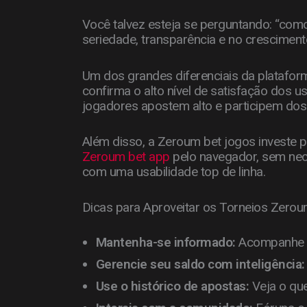
Você talvez esteja se perguntando: “como
seriedade, transparência e no crescimento
Um dos grandes diferenciais da platafor
confirma o alto nível de satisfação dos 
jogadores apostem alto e participem dos
Além disso, a Zeroum bet jogos investe 
Zeroum bet app
pelo navegador, sem nece
com uma usabilidade top de linha.
Dicas para Aproveitar os Torneios Zerou
Mantenha-se informado:
Acompanhe o 
Gerencie seu saldo com inteligência:
Use o histórico de apostas:
Veja o que