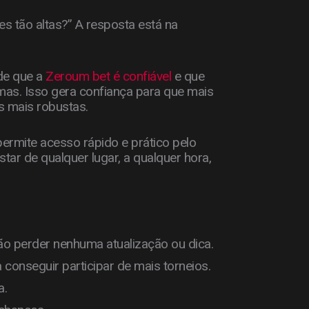
s tão altas?” A resposta está na
 de que a
Zeroum bet é confiável
e que
emas. Isso gera confiança para que mais
s mais robustas.
ermite acesso rápido e prático pelo
ar de qualquer lugar, a qualquer hora,
o perder nenhuma atualização ou dica.
conseguir participar de mais torneios.
a.