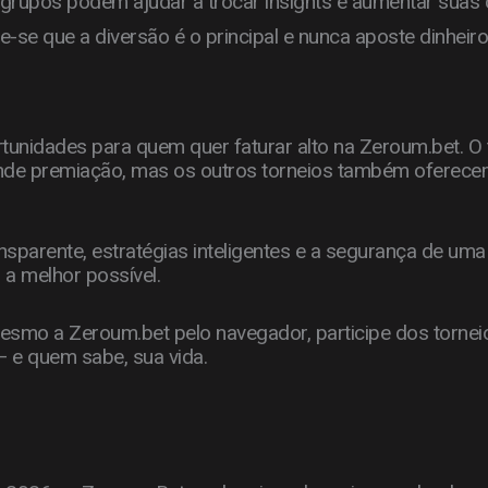
grupos podem ajudar a trocar insights e aumentar suas 
se que a diversão é o principal e nunca aposte dinheir
tunidades para quem quer faturar alto na Zeroum.bet. O
nde premiação, mas os outros torneios também oferecem
sparente, estratégias inteligentes e a segurança de um
 a melhor possível.
esmo a Zeroum.bet pelo navegador, participe dos torne
e quem sabe, sua vida.