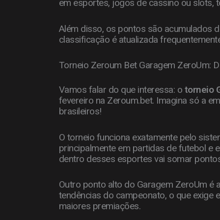
em esportes, jogos de cassino ou slots, 
Além disso, os pontos são acumulados dura
classificação é atualizada frequentemen
Torneio Zeroum Bet Garagem ZeroUm: D
Vamos falar do que interessa: o
torneio
fevereiro na Zeroum.bet. Imagina só a e
brasileiros!
O torneio funciona exatamente pelo sistem
principalmente em partidas de futebol e
dentro desses esportes vai somar pontos
Outro ponto alto do Garagem ZeroUm é a
tendências do campeonato, o que exige e
maiores premiações.