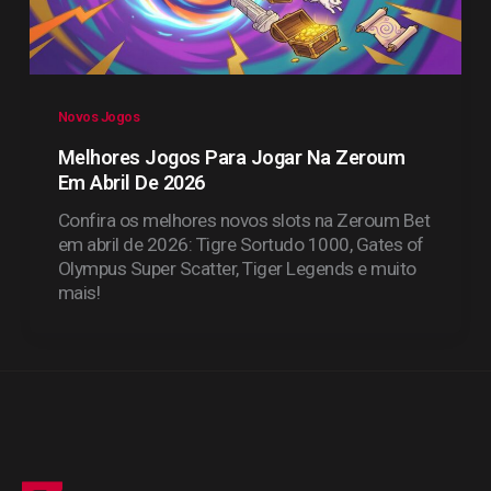
Novos Jogos
Melhores Jogos Para Jogar Na Zeroum
Em Abril De 2026
Confira os melhores novos slots na Zeroum Bet
em abril de 2026: Tigre Sortudo 1000, Gates of
Olympus Super Scatter, Tiger Legends e muito
mais!