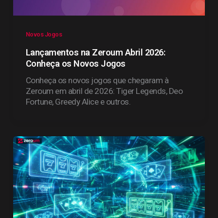
Novos Jogos
Lançamentos na Zeroum Abril 2026:
Conheça os Novos Jogos
Conheça os novos jogos que chegaram à
Zeroum em abril de 2026: Tiger Legends, Deo
Fortune, Greedy Alice e outros.