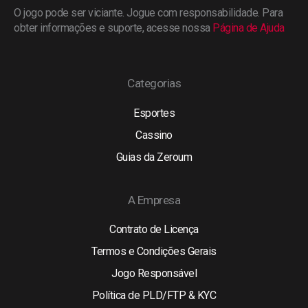
O jogo pode ser viciante. Jogue com responsabilidade. Para
obter informações e suporte, acesse nossa
Página de Ajuda
Categorias
Esportes
Cassino
Guias da Zeroum
A Empresa
Contrato de Licença
Termos e Condições Gerais
Jogo Responsável
Política de PLD/FTP & KYC