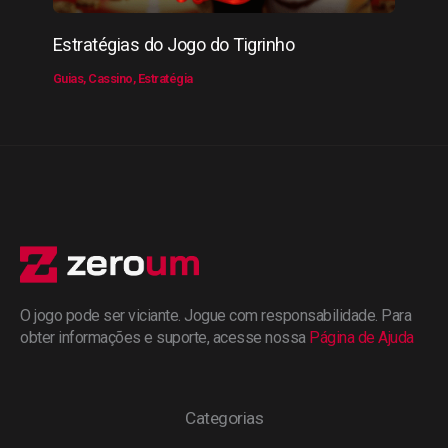
Estratégias do Jogo do Tigrinho
Guias
,
Cassino
,
Estratégia
O jogo pode ser viciante. Jogue com responsabilidade. Para
obter informações e suporte, acesse nossa
Página de Ajuda
Categorias