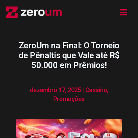
Ir
para
o
conteúdo
ZeroUm na Final: O Torneio
de Pênaltis que Vale até R$
50.000 em Prêmios!
dezembro 17, 2025
|
Cassino
,
Promoções