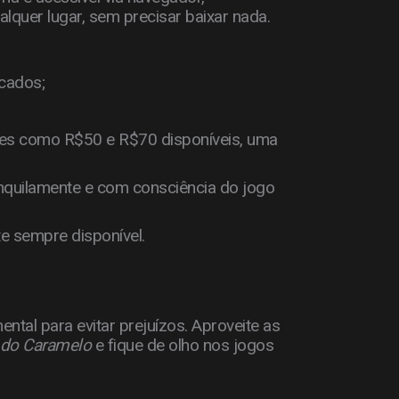
quer lugar, sem precisar baixar nada.
cados;
res como R$50 e R$70 disponíveis, uma
nquilamente e com consciência do jogo
e sempre disponível.
tal para evitar prejuízos. Aproveite as
 do Caramelo
e fique de olho nos jogos