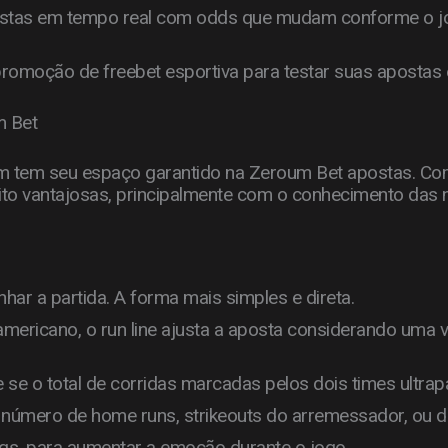
tas em tempo real com odds que mudam conforme o jo
promoção de freebet esportiva para testar suas aposta
m Bet
m tem seu espaço garantido na Zeroum Bet apostas. Com
to vantajosas, principalmente com o conhecimento das 
har a partida. A forma mais simples e direta.
 americano, o run line ajusta a aposta considerando um
se o total de corridas marcadas pelos dois times ultra
número de home runs, strikeouts do arremessador, ou d
ngs, para aumentar a emoção durante o jogo.