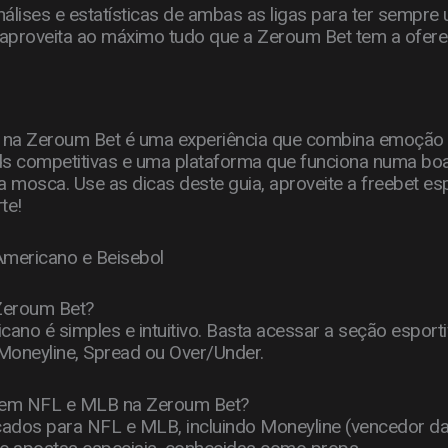
álises e estatísticas de ambas as ligas para ter sempre 
aproveita ao máximo tudo que a Zeroum Bet tem a ofere
l na Zeroum Bet é uma experiência que combina emoção
s competitivas e uma plataforma que funciona numa boa 
a mosca. Use as dicas deste guia, aproveite a freebet 
te!
mericano e Beisebol
Zeroum Bet?
ano é simples e intuitivo. Basta acessar a seção esporti
Moneyline, Spread ou Over/Under.
as em NFL e MLB na Zeroum Bet?
cados para NFL e MLB, incluindo Moneyline (vencedor da 