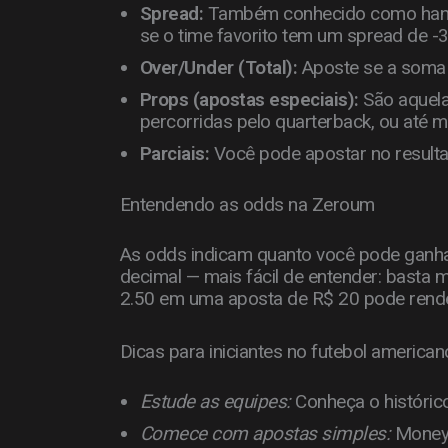
Spread:
Também conhecido como handi
se o time favorito tem um spread de -3
Over/Under (Total):
Aposte se a soma d
Props (apostas especiais):
São aquela
percorridas pelo quarterback, ou até
Parciais:
Você pode apostar no resulta
Entendendo as odds na Zeroum
As odds indicam quanto você pode ganh
decimal — mais fácil de entender: basta 
2.50 em uma aposta de R$ 20 pode render
Dicas para iniciantes no futebol american
Estude as equipes:
Conheça o histórico
Comece com apostas simples:
Moneyli