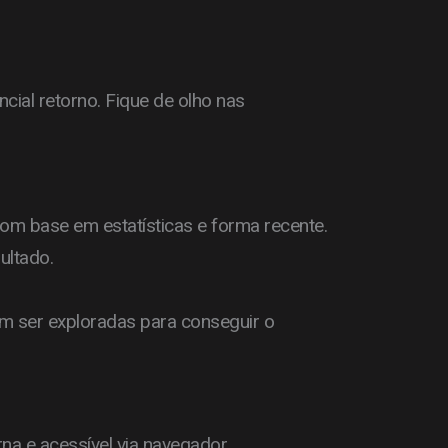
cial retorno. Fique de olho nas
om base em estatísticas e forma recente.
ultado.
 ser exploradas para conseguir o
a e acessível via navegador,