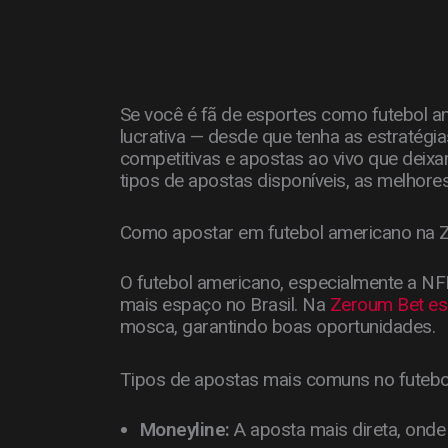
Se você é fã de esportes como futebol 
lucrativa — desde que tenha as estratégi
competitivas e apostas ao vivo que deix
tipos de apostas disponíveis, as melhore
Como apostar em futebol americano na 
O futebol americano, especialmente a N
mais espaço no Brasil. Na
Zeroum Bet es
mosca, garantindo boas oportunidades.
Tipos de apostas mais comuns no futebo
Moneyline:
A aposta mais direta, onde