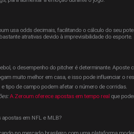
m usa odds decimais, facilitando o cálculo do seu poten
bastante atrativas devido à imprevisibilidade do esporte.
ebol, o desempenho do pitcher é determinante. Aposte c
gam muito melhor em casa, e isso pode influenciar o res
 e tipo de campo podem afetar o número de corridas.
ões:
A Zeroum oferece apostas em tempo real
que podem
as apostas em NFL e MLB?
cando no mercado brasileiro com uma plataforma modern