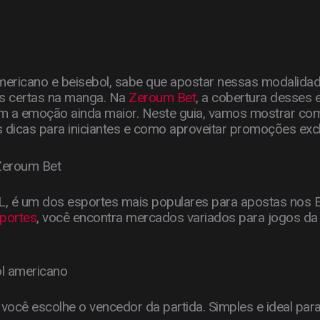
americano e beisebol, sabe que apostar nessas modalida
as certas na manga. Na
Zeroum Bet
, a cobertura desses
am a emoção ainda maior. Neste guia, vamos mostrar co
s dicas para iniciantes e como aproveitar promoções exc
Zeroum Bet
FL, é um dos esportes mais populares para apostas nos
portes
, você encontra mercados variados para jogos d
l americano
 você escolhe o vencedor da partida. Simples e ideal p