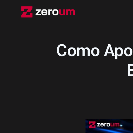
Ir
para
o
conteúdo
Como Apos