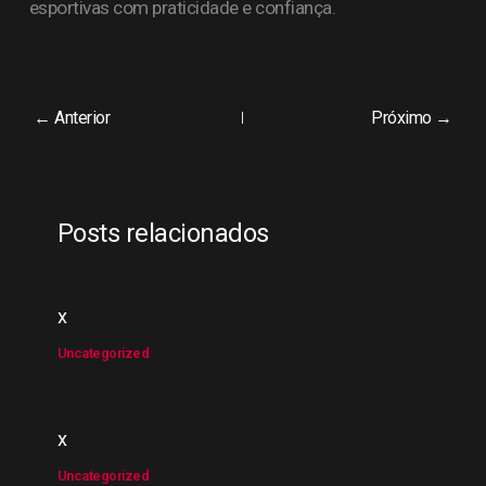
esportivas com praticidade e confiança.
← Anterior
Próximo →
Posts relacionados
x
Uncategorized
x
Uncategorized