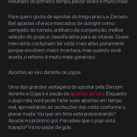
resultado do primeiro tempo, placar exato e muito mais.
Para quem gosta de apostas de longo prazo, a Zeroum
Bet apostas oferece mercados de outright como
campeão do torneio, artilheiro da competição, melhor
seleção do grupo e classificados para as oitavas. Esses
mercados costumam ter odds mais altas justamente
porque envolvem maior incerteza, mas quando você
acerta, o retorno é muito mais generoso.
Apostas ao vivo durante os jogos
Uma das grandes vantagens de apostar pela Zeroum
durante a Copa é a seção de
apostas ao vivo
. Enquanto
o jogo rola, você pode fazer suas apostas em tempo
real, aproveitando as oscilações das odds conforme o
placar muda. Viu que um time está pressionando?
Aposte no próximo gol. Percebeu que o jogo está
travado? Vá no under de gols.