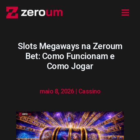
Ir
para
o
conteúdo
Slots Megaways na Zeroum
Bet: Como Funcionam e
Como Jogar
maio 8, 2026
|
Cassino