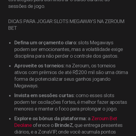
sessões de jogo.
DICAS PARA JOGAR SLOTS MEGAWAYS NA ZEROUM
BET
Defina um orçamento claro:
slots Megaways
podem ser emocionantes, mas a volatilidade exige
disciplina para não perder o controle dos gastos.
Aproveite os torneios:
na Zeroum, os torneios
ativos com prêmios de até R$200 mil são uma ótima
forma de potencializar seus ganhos jogando
Megaways.
Invista em sessões curtas:
como esses slots
podem ter oscilações fortes, é melhor fazer apostas
menores e manter o foco para prolongar o jogo.
Explore os bônus da plataforma:
a
Zeroum Bet
Deolane
oferece o
BrindeZ
, que entrega presentes
diários, e a ZonaVIP, onde você acumula pontos