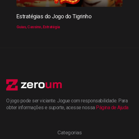
Estratégias do Jogo do Tigrinho
Guias
,
Cassino
,
Estratégia
O jogo pode ser viciante. Jogue com responsabilidade. Para
obter informações e suporte, acesse nossa
Página de Ajuda
Categorias