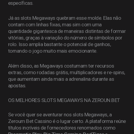
específicas.
Já as slots Megaways quebram esse molde. Elas não
contam com linhas fixas, mas sim com uma
quantidade gigantesca de maneiras distintas de formar
vitórias, graças à variação do número de símbolos por
rolo. Isso amplia bastante o potencial de ganhos,
tornando o jogo muito mais emocionante.
Além disso, as Megaways costumam ter recursos
extras, como rodadas grátis, multiplicadores e re-spins,
que aumentam ainda mais a adrenalina durante as
apostas.
OS MELHORES SLOTS MEGAWAYS NA ZEROUN.BET
Se você quer se aventurar nos slots Megaways, a
Zeroum Bet Cassino é o lugar certo. A plataforma reúne
títulos incríveis de fornecedores renomados como