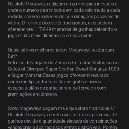
Os slots Megaways utilizam uma mecânica inovadora
onde o número de símbolos em cada rolo muda a cada
rodada, criando milhares de combinações possíveis de
vitória. Diferente dos slots tradicionais, eles podem
oferecer até 117.649 maneiras de ganhar, deixando o
jogo muito mais dinâmico e emocionante.
Quais são os melhores jogos Megaways na Zeroum
Bet?
Entre os destaques da Zeroum Bet estão títulos como
Gates of Olympus Super Scatter, Sweet Bonanza 1000
e Sugar Monster. Esses jogos oferecem recursos
como multiplicadores, rodadas grátis e bônus
especiais, além de participarem de torneios com
premiações em dinheiro.
Slots Megaways pagam mais que slots tradicionais?
Os slots Megaways costumam ter maior potencial de
ganhos devido à quantidade elevada de combinações
vencedoras e aos recursos extras disponíveis. Porém,