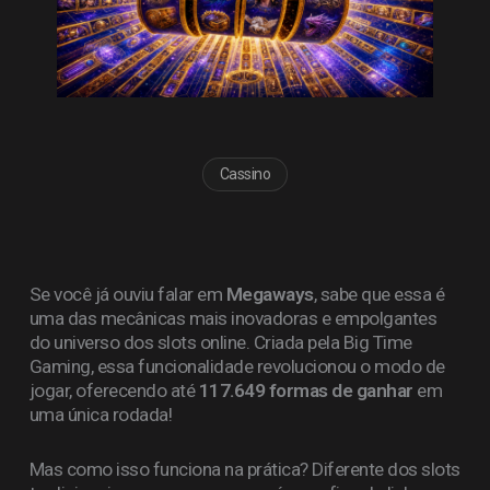
Cassino
Se você já ouviu falar em
Megaways
, sabe que essa é
uma das mecânicas mais inovadoras e empolgantes
do universo dos slots online. Criada pela Big Time
Gaming, essa funcionalidade revolucionou o modo de
jogar, oferecendo até
117.649 formas de ganhar
em
uma única rodada!
Mas como isso funciona na prática? Diferente dos slots