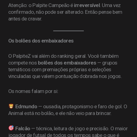
Atenção: o Palpite Campeão é
irreversível
. Uma vez
confirmado, não pode ser alterado. Então pense bem
antes de cravar.
Os bolões dos embaixadores
O PalpiteZ vai além do ranking geral. Você também
compete nos
bolões dos embaixadores
— grupos
temáticos com premiações próprias e seleções
vinculadas que valem pontuação dobrada nos jogos.
Os nomes falam por si:
Edmundo
— ousadia, protagonismo e faro de gol. O
Animal está no bolão, e ele não veio para brincar.
Falcão
— técnica, leitura de jogo e precisão. O maior
jogador de futsal de todos os tempos sabe o que é