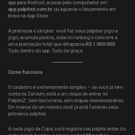
app para Android, acesse pelo computador em
app.palpitez.com.br
ou aguarde o lançamento em
breve na App Store.
A premissa é simples: você faz seus palpites jogo a
jogo, acumula pontos, sobe no ranking e concorre a
uma premiação total que ultrapassa
R$ 1.000.000
.
Tudo dentro do app. Tudo de graça.
Como funciona
O cadastro é extremamente simples — se você já tem
conta na Zeroum, está a um clique de entrar no
PalpiteZ. Sem burocracia, sem etapas desnecessárias.
Em menos de um minuto você já está fazendo seus
primeiros palpites.
A cada jogo da Copa, você registra seu palpite antes do