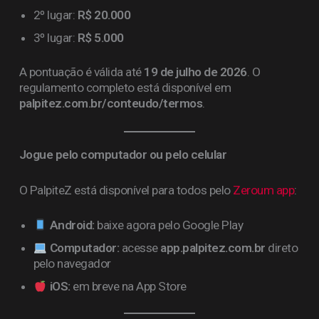
2º lugar:
R$ 20.000
3º lugar:
R$ 5.000
A pontuação é válida até
19 de julho de 2026
. O
regulamento completo está disponível em
palpitez.com.br/conteudo/termos
.
Jogue pelo computador ou pelo celular
O PalpiteZ está disponível para todos pelo
Zeroum app
:
Android:
baixe agora pelo Google Play
Computador:
acesse
app.palpitez.com.br
direto
pelo navegador
iOS:
em breve na App Store