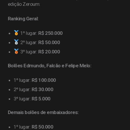
edição Zeroum:
Ranking Geral:
1º lugar:
R$ 250.000
2º lugar:
R$ 50.000
3º lugar:
R$ 20.000
Bolões Edmundo, Falcão e Felipe Melo:
1º lugar:
R$ 100.000
2º lugar:
R$ 30.000
3º lugar:
R$ 5.000
Demais bolões de embaixadores:
1º lugar:
R$ 50.000