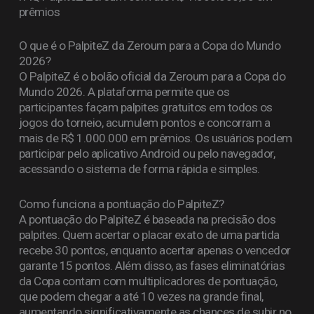
prêmios
O que é o PalpiteZ da Zeroum para a Copa do Mundo
2026?
O PalpiteZ é o bolão oficial da Zeroum para a Copa do
Mundo 2026. A plataforma permite que os
participantes façam palpites gratuitos em todos os
jogos do torneio, acumulem pontos e concorram a
mais de R$ 1.000.000 em prêmios. Os usuários podem
participar pelo aplicativo Android ou pelo navegador,
acessando o sistema de forma rápida e simples.
Como funciona a pontuação do PalpiteZ?
A pontuação do PalpiteZ é baseada na precisão dos
palpites. Quem acertar o placar exato de uma partida
recebe 30 pontos, enquanto acertar apenas o vencedor
garante 15 pontos. Além disso, as fases eliminatórias
da Copa contam com multiplicadores de pontuação,
que podem chegar a até 10 vezes na grande final,
aumentando significativamente as chances de subir no