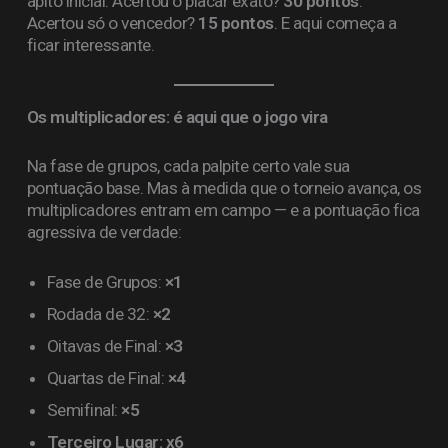
apito inicial. Acertou o placar exato?
30 pontos
.
Acertou só o vencedor?
15 pontos
. E aqui começa a
ficar interessante.
Os multiplicadores: é aqui que o jogo vira
Na fase de grupos, cada palpite certo vale sua
pontuação base. Mas à medida que o torneio avança, os
multiplicadores entram em campo — e a pontuação fica
agressiva de verdade:
Fase de Grupos:
×1
Rodada de 32:
×2
Oitavas de Final:
×3
Quartas de Final:
×4
Semifinal:
×5
Terceiro Lugar: x6