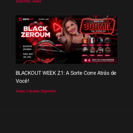
Esportes
,
Guias
BLACKOUT WEEK Z1: A Sorte Corre Atrás de
Você!
Guias
,
Cassino
,
Esportes