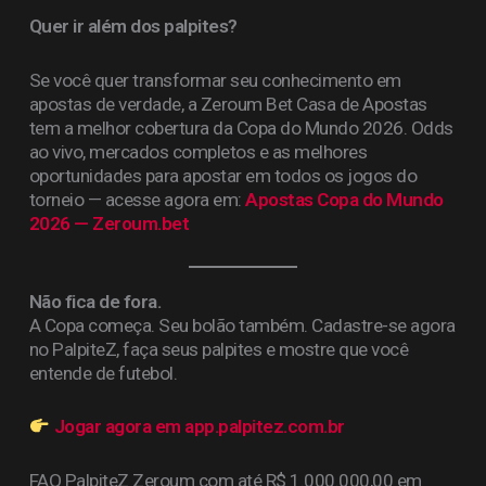
Quer ir além dos palpites?
Se você quer transformar seu conhecimento em
apostas de verdade, a Zeroum Bet Casa de Apostas
tem a melhor cobertura da Copa do Mundo 2026. Odds
ao vivo, mercados completos e as melhores
oportunidades para apostar em todos os jogos do
torneio — acesse agora em:
Apostas Copa do Mundo
2026 — Zeroum.bet
Não fica de fora.
A Copa começa. Seu bolão também. Cadastre-se agora
no PalpiteZ, faça seus palpites e mostre que você
entende de futebol.
Jogar agora em app.palpitez.com.br
FAQ PalpiteZ Zeroum com até R$ 1.000.000,00 em