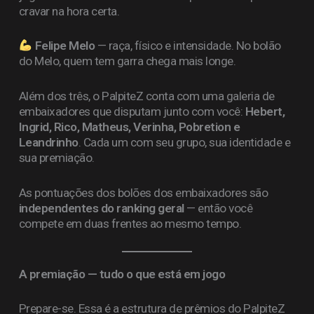
cravar na hora certa.
Felipe Melo
— raça, físico e intensidade. No bolão
do Melo, quem tem garra chega mais longe.
Além dos três, o PalpiteZ conta com uma galeria de
embaixadores que disputam junto com você:
Hebert,
Ingrid, Rico, Matheus, Verinha, Pobretion e
Leandrinho
. Cada um com seu grupo, sua identidade e
sua premiação.
As pontuações dos bolões dos embaixadores são
independentes do ranking geral
— então você
compete em duas frentes ao mesmo tempo.
A premiação — tudo o que está em jogo
Prepare-se. Essa é a estrutura de prêmios do PalpiteZ