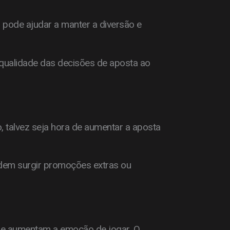
s pode ajudar a manter a diversão e
 qualidade das decisões de aposta ao
, talvez seja hora de aumentar a aposta
dem surgir promoções extras ou
que aumentam a emoção de jogar. O