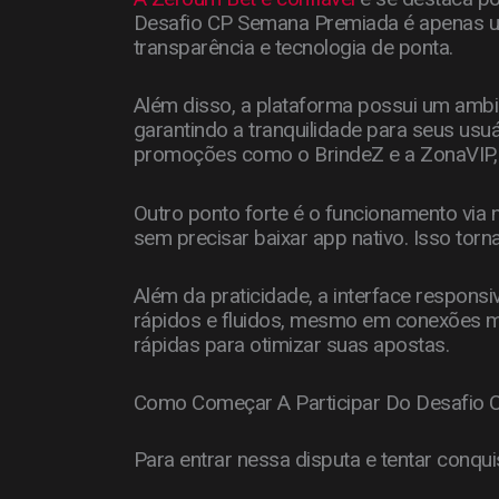
Desafio CP Semana Premiada é apenas u
transparência e tecnologia de ponta.
Além disso, a plataforma possui um ambi
garantindo a tranquilidade para seus usuá
promoções como o BrindeZ e a ZonaVIP, 
Outro ponto forte é o funcionamento via 
sem precisar baixar app nativo. Isso torn
Além da praticidade, a interface respon
rápidos e fluidos, mesmo em conexões mó
rápidas para otimizar suas apostas.
Como Começar A Participar Do Desafio
Para entrar nessa disputa e tentar conqui