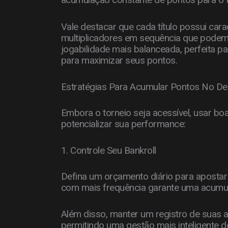
Vale destacar que cada título possui car
multiplicadores em sequência que pode
jogabilidade mais balanceada, perfeita 
para maximizar seus pontos.
Estratégias Para Acumular Pontos No De
Embora o torneio seja acessível, usar boa
potencializar sua performance:
1. Controle Seu Bankroll
Defina um orçamento diário para apostar
com mais frequência garante uma acumul
Além disso, manter um registro de suas 
permitindo uma gestão mais inteligente d