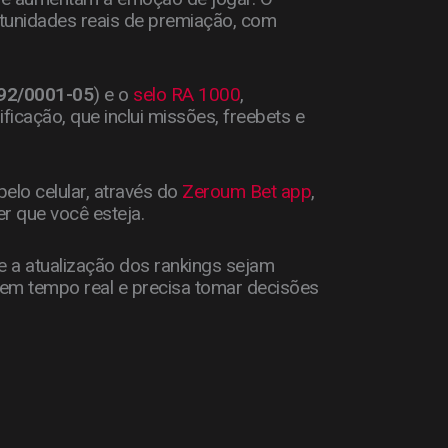
unidades reais de premiação, com
92/0001-05
) e o
selo RA 1000
,
ficação, que inclui missões, freebets e
elo celular, através do
Zeroum Bet app
,
er que você esteja.
e a atualização dos rankings sejam
em tempo real e precisa tomar decisões