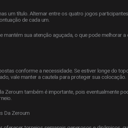
 um título. Alternar entre os quatro jogos participante
pontuação de cada um.
iga e mantém sua atenção aguçada, o que pode melhorar a
postas conforme a necessidade. Se estiver longe do topo
do, vale manter a cautela para proteger sua colocação.
da Zeroum também é importante, pois eventualmente po
neio.
is Da Zeroum
r oferecer torneios semanais generosos e dinâmicos, 