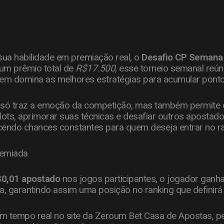
 sua habilidade em premiação real, o
Desafio CP Semana
um prêmio total de
R$17.500
, esse torneio semanal re
m domina as melhores estratégias para acumular pontos
o só traz a emoção da competição, mas também permite 
ts, aprimorar suas técnicas e desafiar outros apostado
cendo chances constantes para quem deseja entrar no r
remiada
0,01 apostado
nos jogos participantes, o jogador ganh
a, garantindo assim uma posição no ranking que definirá
m tempo real no site da Zeroum Bet Casa de Apostas, 