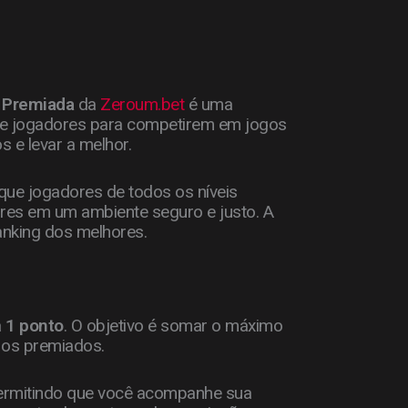
 Premiada
da
Zeroum.bet
é uma
úne jogadores para competirem em jogos
 e levar a melhor.
que jogadores de todos os níveis
res em um ambiente seguro e justo. A
anking dos melhores.
a
1 ponto
. O objetivo é somar o máximo
 os premiados.
permitindo que você acompanhe sua