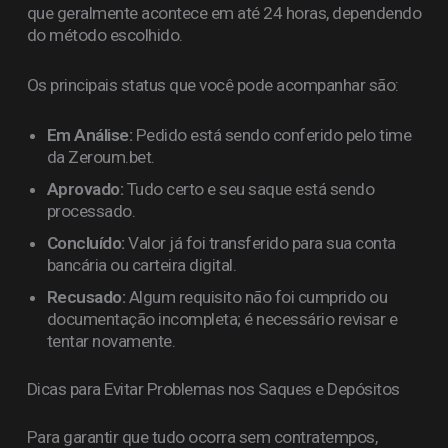
que geralmente acontece em até 24 horas, dependendo
do método escolhido.
Os principais status que você pode acompanhar são:
Em Análise:
Pedido está sendo conferido pelo time
da Zeroum.bet.
Aprovado:
Tudo certo e seu saque está sendo
processado.
Concluído:
Valor já foi transferido para sua conta
bancária ou carteira digital.
Recusado:
Algum requisito não foi cumprido ou
documentação incompleta; é necessário revisar e
tentar novamente.
Dicas para Evitar Problemas nos Saques e Depósitos
Para garantir que tudo ocorra sem contratempos,