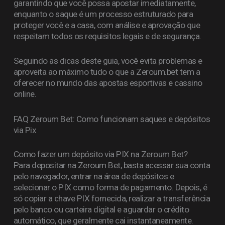
garantindo que você possa apostar imediatamente,
enquanto o saque é um processo estruturado para
proteger você e a casa, com análise e aprovação que
respeitam todos os requisitos legais e de segurança.
Seguindo as dicas deste guia, você evita problemas e
aproveita ao máximo tudo o que a Zeroum.bet tem a
oferecer no mundo das apostas esportivas e cassino
online.
FAQ Zeroum Bet: Como funcionam saques e depósitos
via Pix
Como fazer um depósito via PIX na Zeroum Bet?
Para depositar na Zeroum Bet, basta acessar sua conta
pelo navegador, entrar na área de depósitos e
selecionar o PIX como forma de pagamento. Depois, é
só copiar a chave PIX fornecida, realizar a transferência
pelo banco ou carteira digital e aguardar o crédito
automático, que geralmente cai instantaneamente.