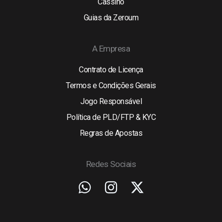
Cassino
Guias da Zeroum
A Empresa
Contrato de Licença
Termos e Condições Gerais
Jogo Responsável
Política de PLD/FTP & KYC
Regras de Apostas
Redes Sociais