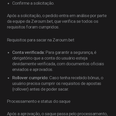
Confirme a solicitação.
Após a solicitação, o pedido entra em análise por parte
da equipe da Zeroum.bet, que verifica se todos os
requisitos foram cumpridos.
Requisitos para sacar na Zeroum.bet
Conta verificada:
Para garantir a segurança, é
obrigatório que a conta do usuário esteja
devidamente verificada, com documentos oficiais
enviados e aprovados.
Rollover cumprido:
Caso tenha recebido bônus, o
usuário precisa cumprir os requisitos de apostas
(rollover) antes de poder sacar.
Processamento e status do saque
Após a aprovação, o saque passa pelo processamento,