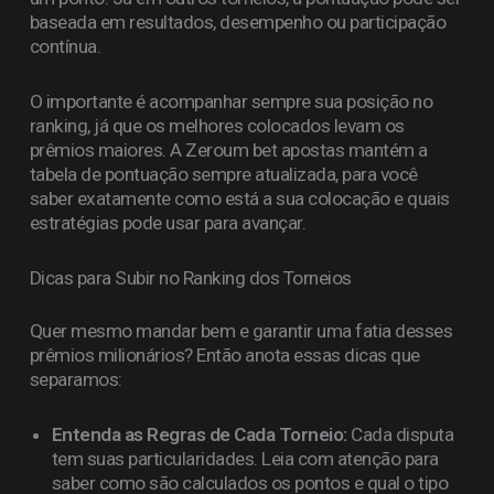
baseada em resultados, desempenho ou participação
contínua.
O importante é acompanhar sempre sua posição no
ranking, já que os melhores colocados levam os
prêmios maiores. A Zeroum bet apostas mantém a
tabela de pontuação sempre atualizada, para você
saber exatamente como está a sua colocação e quais
estratégias pode usar para avançar.
Dicas para Subir no Ranking dos Torneios
Quer mesmo mandar bem e garantir uma fatia desses
prêmios milionários? Então anota essas dicas que
separamos:
Entenda as Regras de Cada Torneio:
Cada disputa
tem suas particularidades. Leia com atenção para
saber como são calculados os pontos e qual o tipo