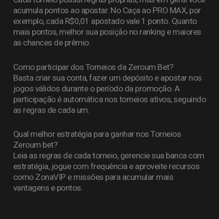
acumula pontos ao apostar. No Caça ao PRO MAX, por
exemplo, cada R$0,01 apostado vale 1 ponto. Quanto
mais pontos, melhor sua posição no ranking e maiores
as chances de prêmio.
Como participar dos Torneios da Zeroum Bet?
Basta criar sua conta, fazer um depósito e apostar nos
jogos válidos durante o período da promoção. A
participação é automática nos torneios ativos, seguindo
as regras de cada um.
Qual melhor estratégia para ganhar nos Torneios
Zeroum bet?
Leia as regras de cada torneio, gerencie sua banca com
estratégia, jogue com frequência e aproveite recursos
como ZonaVIP e missões para acumular mais
vantagens e pontos.