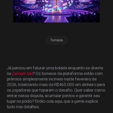
Torneios
Já pensou em faturar uma bolada enquanto se diverte
na
Zeroum bet
? Os torneios da plataforma estão com
prêmios simplesmente incríveis neste fevereiro de
2026, totalizando mais de R$465.000 em dinheiro para
os jogadores que toparem o desafio. Quer saber como
entrar nessa disputa, acumular pontos e garantir seu
lugar no pódio? Então cola aqui, que a gente explica
tudo nos detalhes.