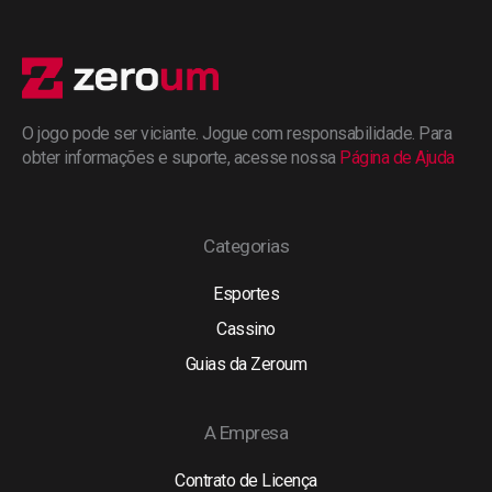
O jogo pode ser viciante. Jogue com responsabilidade. Para
obter informações e suporte, acesse nossa
Página de Ajuda
Categorias
Esportes
Cassino
Guias da Zeroum
A Empresa
Contrato de Licença