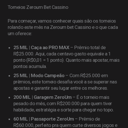
Torneios Zeroum Bet Cassino
Para começar, vamos conhecer quais são os torneios
rolando este mês na Zeroum bet Cassino e o que cada
um oferece:
25 MIL | Caça ao PRO MAX
– Prêmio total de
R$25.000. Aqui, cada centavo gasto equivale a 1
ponto (R$0,01 = 1 ponto). Quanto mais apostar, mais
pontos acumula.
25 MIL | Modo Campeão
– Com R$25.000 em
prêmios, este torneio desafia você a se superar nas
apostas e garantir seu lugar entre os melhores.
200 MIL | Garagem ZeroUm
– É o torneio mais
pesado do mês, com R$200.000 para quem tiver
habilidade, estratégia e sorte para chegar no topo.
60 MIL | Passaporte ZeroUm
– Prêmio de
R$60.000, perfeito pra quem curte diversos jogos e