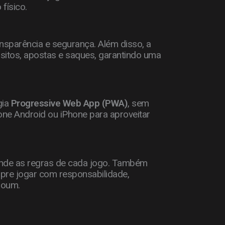
físico.
nsparência e segurança. Além disso, a
sitos, apostas e saques, garantindo uma
gia
Progressive Web App (PWA)
, sem
one Android ou iPhone para aproveitar
ende as regras de cada jogo. Também
empre jogar com responsabilidade,
roum.