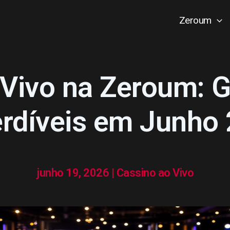
Zeroum
 Vivo na Zeroum:
rdíveis em Junho
junho 19, 2026
|
Cassino ao Vivo