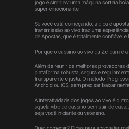
jogo é simples: uma máquina sorteia bola
super emocionante.
Se você está começando, a dica é aposta
transmissão ao vivo traz uma experiênci
de Apostas, que é totalmente confiável e l
Por que o cassino ao vivo da Zeroum é a 
Além de reunir os melhores provedores d
plataforma robusta, segura e regulament
transparente e justa. O método Progres
Android ou iOS, sem precisar baixar ne
A interatividade dos jogos ao vivo é outr
aquela vibe de cassino sem sair de casa.
seja você iniciante ou veterano.
Quer começar? Dicas para aproveitar me