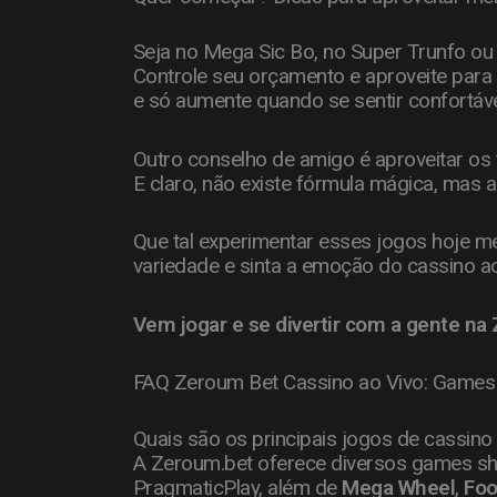
Seja no Mega Sic Bo, no Super Trunfo ou
Controle seu orçamento e aproveite par
e só aumente quando se sentir confortáve
Outro conselho de amigo é aproveitar os t
E claro, não existe fórmula mágica, mas a
Que tal experimentar esses jogos hoje m
variedade e sinta a emoção do cassino a
Vem jogar e se divertir com a gente na
FAQ Zeroum Bet Cassino ao Vivo: Game
Quais são os principais jogos de cassino
A Zeroum.bet oferece diversos games sh
PragmaticPlay, além de
Mega Wheel
,
Foo