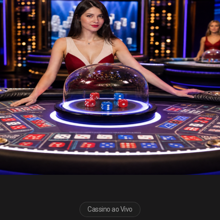
Cassino ao Vivo