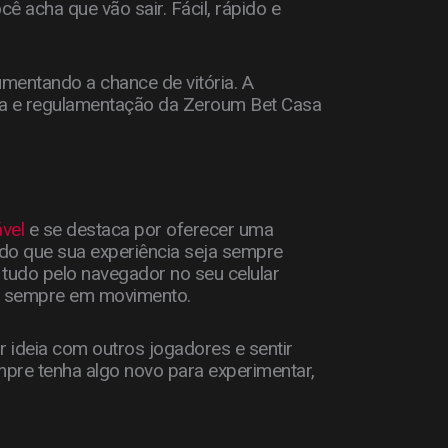
 acha que vão sair. Fácil, rápido e
mentando a chance de vitória. A
nça e regulamentação da Zeroum Bet Casa
vel
e se destaca por oferecer uma
do que sua experiência seja sempre
tudo pelo navegador no seu celular
tá sempre em movimento.
r ideia com outros jogadores e sentir
mpre tenha algo novo para experimentar,