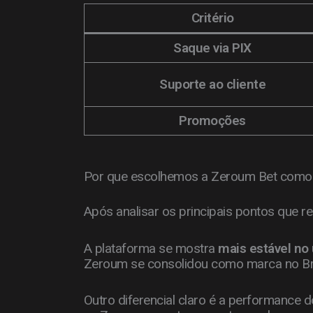
Critério
Saque via PIX
Suporte ao cliente
Promoções
Por que escolhemos a Zeroum Bet como
Após analisar os principais pontos que r
A plataforma se mostra
mais estável no 
Zeroum se consolidou como marca no Bra
Outro diferencial claro é a performance 