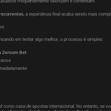
usuários frequentemente valorizam e comentam.
recorrentes
, a experiência final acaba sendo mais compl
um
nsando em testar algo melhor, o processo é simples:
 a Zeroum Bet
sicos
imediatamente
 como casa de apostas internacional. No entanto, se v