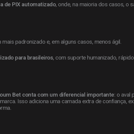
a de PIX automatizado
, onde, na maioria dos casos, o 
m mais padronizado e, em alguns casos, menos ágil.
zado para brasileiros
, com suporte humanizado, rápido 
oum Bet conta com um diferencial importante
: o aval
marca. Isso adiciona uma camada extra de confiança, ex
orma.