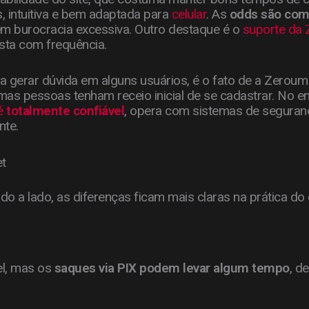
 intuitiva e bem adaptada para
celular
. As
odds são comp
em burocracia excessiva. Outro destaque é o
suporte da
sta com frequência.
a gerar dúvida em alguns usuários, é o fato de a Zerou
s pessoas tenham receio inicial de se cadastrar. No ent
é
totalmente confiável
, opera com sistemas de seguran
nte.
et
do a lado, as diferenças ficam mais claras na prática do 
el, mas os
saques via PIX podem levar algum tempo
, d