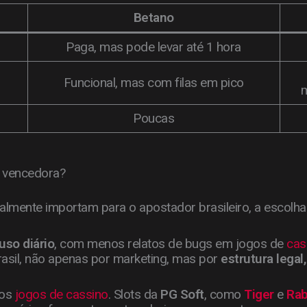
Betano
Paga, mas pode levar até 1 hora
Funcional, mas com filas em pico
m
Poucas
 vencedora?
ealmente importam para o apostador brasileiro, a escolh
uso diário
, com menos relatos de bugs em jogos de
cas
sil, não apenas por marketing, mas por
estrutura legal
dos
jogos de cassino
. Slots da
PG Soft
, como
Tiger
e
Rab