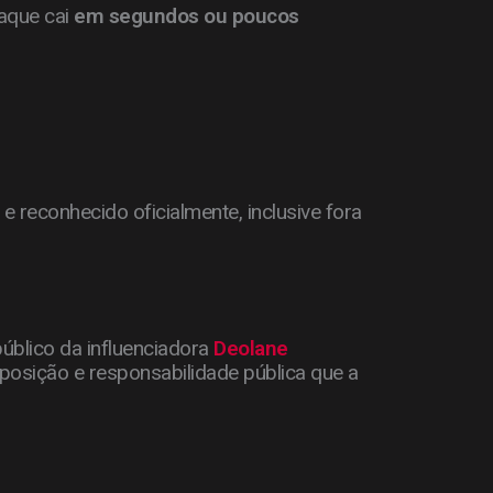
saque cai
em segundos ou poucos
e reconhecido oficialmente, inclusive fora
 público da influenciadora
Deolane
posição e responsabilidade pública que a