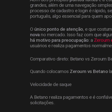
grandes, além de uma navegação simples,
processo de cadastro e login é rápido, s
português, algo essencial para quem apo
O
único ponto de atenção
, e que costum
nova
no mercado. Isso faz com que alguma
há motivo para preocupação
: a
Zeroum 
usuários e realiza pagamentos normalme
Comparativo direto: Betano vs Zeroum B
Quando colocamos
Zeroum vs Betano
la
Velocidade de saque
A Betano realiza pagamentos e é confiáv
solicitações.