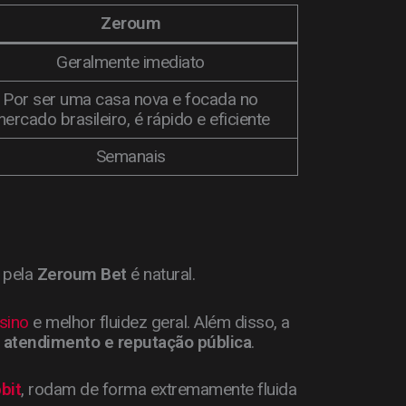
Zeroum
Geralmente imediato
Por ser uma casa nova e focada no
ercado brasileiro, é rápido e eficiente
Semanais
a pela
Zeroum Bet
é natural.
sino
e melhor fluidez geral. Além disso, a
, atendimento e reputação pública
.
bit
, rodam de forma extremamente fluida